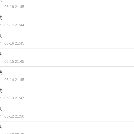
m
06-18 21:45
夫
m
06-17 21:44
夫
m
06-16 21:45
夫
m
06-15 21:45
夫
m
06-14 21:45
夫
m
06-13 21:47
夫
m
06-12 21:50
夫