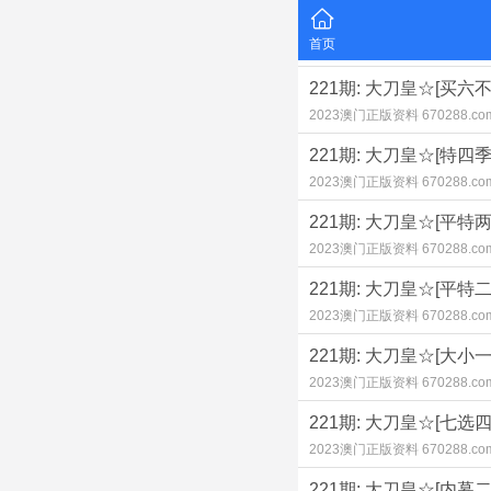
首页
221期: 大刀皇☆[买六不
2023澳门正版资料 670288.co
221期: 大刀皇☆[特四季
2023澳门正版资料 670288.co
221期: 大刀皇☆[平特两
2023澳门正版资料 670288.co
221期: 大刀皇☆[平特二
2023澳门正版资料 670288.co
221期: 大刀皇☆[大小一
2023澳门正版资料 670288.co
221期: 大刀皇☆[七选四
2023澳门正版资料 670288.co
221期: 大刀皇☆[内幕二