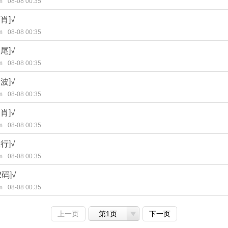
m
08-08 00:35
肖]√
m
08-08 00:35
尾]√
m
08-08 00:35
波]√
m
08-08 00:35
肖]√
m
08-08 00:35
行]√
m
08-08 00:35
码]√
m
08-08 00:35
上一页
第1页
下一页