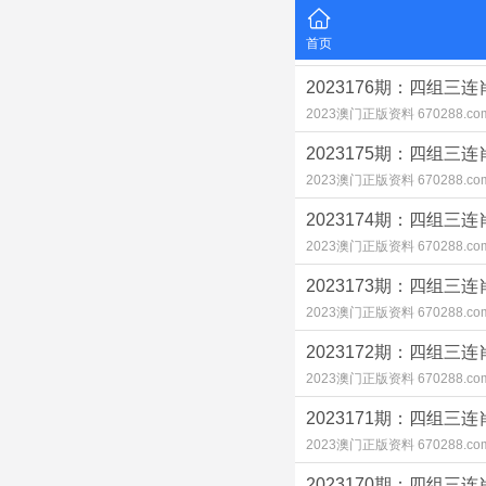
首页
2023176期：四组三连
2023澳门正版资料 670288.co
2023175期：四组三连
2023澳门正版资料 670288.co
2023174期：四组三连
2023澳门正版资料 670288.co
2023173期：四组三连
2023澳门正版资料 670288.co
2023172期：四组三连
2023澳门正版资料 670288.co
2023171期：四组三连
2023澳门正版资料 670288.co
2023170期：四组三连