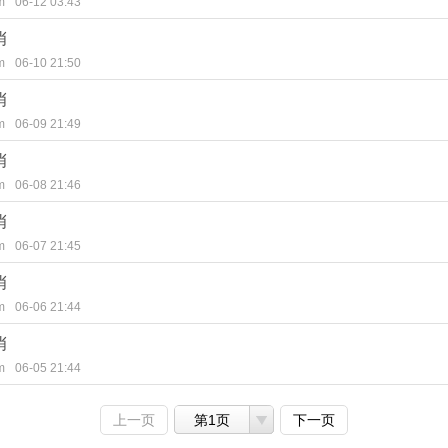
m
06-12 03:43
肖
m
06-10 21:50
肖
m
06-09 21:49
肖
m
06-08 21:46
肖
m
06-07 21:45
肖
m
06-06 21:44
肖
m
06-05 21:44
上一页
第1页
下一页