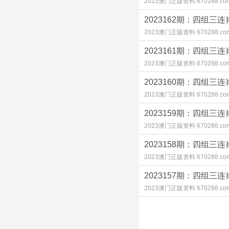
2023澳门正版资料 670288.co
2023162期：四组三连
2023澳门正版资料 670288.co
2023161期：四组三连
2023澳门正版资料 670288.co
2023160期：四组三连
2023澳门正版资料 670288.co
2023159期：四组三连
2023澳门正版资料 670288.co
2023158期：四组三连
2023澳门正版资料 670288.co
2023157期：四组三连
2023澳门正版资料 670288.co