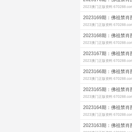
2023澳门正版资料 670288.co
2023169期：佛祖禁肖
2023澳门正版资料 670288.co
2023168期：佛祖禁肖
2023澳门正版资料 670288.co
2023167期：佛祖禁肖
2023澳门正版资料 670288.co
2023166期：佛祖禁肖
2023澳门正版资料 670288.co
2023165期：佛祖禁肖
2023澳门正版资料 670288.co
2023164期：佛祖禁肖
2023澳门正版资料 670288.co
2023163期：佛祖禁肖