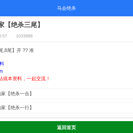
马会绝杀
独家【绝杀三尾】
:57
1033888
尾,8尾】开 ?? 准
资料
m
站或本资料，一起交流！
荟独家【绝杀一合】
荟独家【绝杀一行】
返回首页